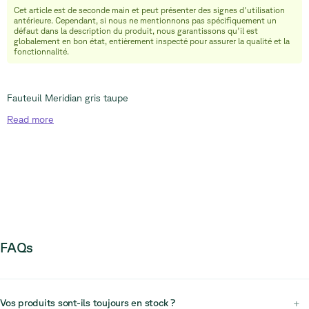
Cet article est de seconde main et peut présenter des signes d'utilisation
info@relievefurniture.com
antérieure. Cependant, si nous ne mentionnons pas spécifiquement un
+32 (0) 492 09 18 86
défaut dans la description du produit, nous garantissons qu'il est
globalement en bon état, entièrement inspecté pour assurer la qualité et la
fonctionnalité.
Fauteuil Meridian gris taupe
Read
more
FAQs
Vos produits sont-ils toujours en stock ?
+