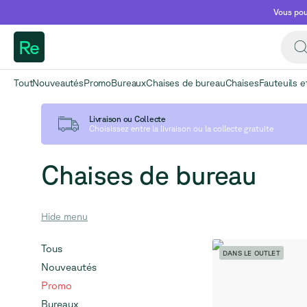
Vous pou
Re
Tout
Nouveautés
Promo
Bureaux
Chaises de bureau
Chaises
Fauteuils e
Livraison ou Collecte
Choisissez entre la livraison ou la collecte gratuite
Chaises de bureau
Hide
menu
Tous
DANS LE OUTLET
Nouveautés
Promo
Bureaux