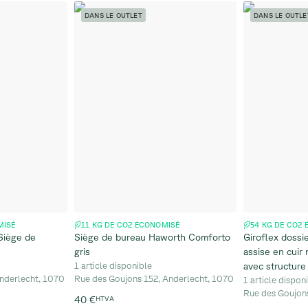
DANS LE OUTLET
DANS LE OUTLE
MISÉ
11 KG DE CO2 ÉCONOMISÉ
54 KG DE CO2
Siège de
Siège de bureau Haworth Comforto
Giroflex dossie
gris
assise en cuir
1 article disponible
avec structure 
nderlecht, 1070
Rue des Goujons 152, Anderlecht, 1070
1 article dispon
Rue des Goujon
40 €
HTVA