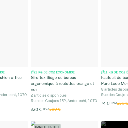
ISÉ
71 KG DE CO2 ÉCONOMISÉ
11 KG DE CO2
ushion office
Giroflex Siège de bureau
Fauteuil de bur
ergonomique à roulettes orange et
Pure Loop Mon
noir
8 articles dispo
nderlecht, 1070
Rue des Goujon
2 articles disponibles
Rue des Goujons 152, Anderlecht, 1070
250 €
74 €
HTVA
580 €
220 €
HTVA
DANS LE OUTLET