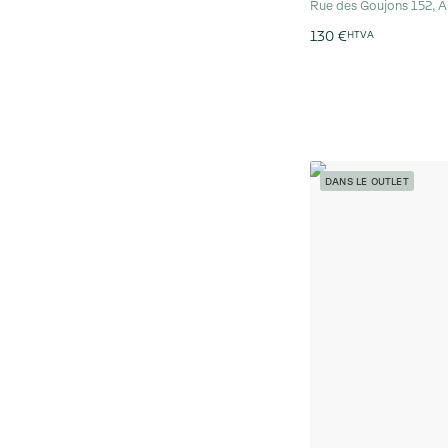
Rue des Goujons 152, A
130 €
HTVA
DANS LE OUTLET