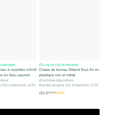
 ÉCONOMISÉ
11 KG DE CO2 ÉCONOMISÉ
eau à roulettes Infiniti
Chaise de bureau Sitland Soul Air en
o en tissu saumon
plastique noir et métal
nibles
24 articles disponibles
s 152, Anderlecht, 1070
Rue des Goujons 152, Anderlecht, 1070
510 €
221 €
HTVA