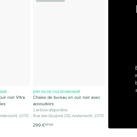
MISÉ
95 KG DE CO2 ÉCONOMISÉ
ir noir Vitra
Chaise de bureau en cuir noir avec
les
accoudoirs
1 article disponible
nderlecht, 1070
Rue des Goujons 152, Anderlecht, 1070
299 €
HTVA