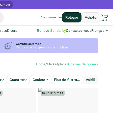
ez-nous
Se connecter
Reloger
Acheter
ureau
Divers
Relieve Solidarity
Contactez-nous
Français
Garantie de 6 mois
Retour ou échange en cas de problème
Home
/
Marketplace
/
Chaises de bureau
x
Quantité
Couleur
Plus de filtres
Voir
T
DANS LE OUTLET