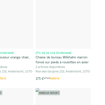
 ÉCONOMISÉ
71 KG DE CO2 ÉCONOMISÉ
ouleur orange chair,
Chaise de bureau Wilkhahn marron
foncé sur pieds à roulettes en acier
nibles
2 articles disponibles
s 152, Anderlecht, 1070
Rue des Goujons 152, Anderlecht, 1070
70 €
680 €
175 €
HTVA
T
DANS LE OUTLET