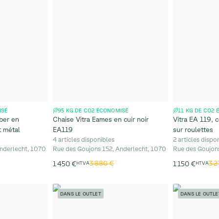
ISÉ
95 KG DE CO2 ÉCONOMISÉ
11 KG DE CO2
ber en
Chaise Vitra Eames en cuir noir
Vitra EA 119, c
t métal
EA119
sur roulettes
4 articles disponibles
2 articles dispo
nderlecht, 1070
Rue des Goujons 152, Anderlecht, 1070
Rue des Goujon
3 880 €
3 2
1 450 €
HTVA
1 150 €
HTVA
DANS LE OUTLET
DANS LE OUTLE