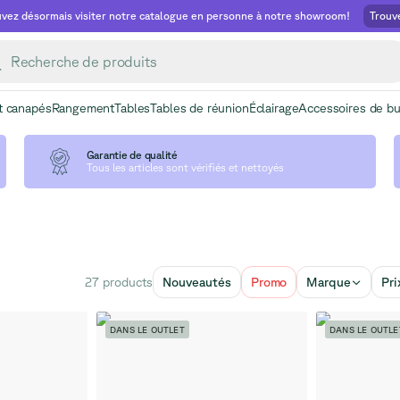
vez désormais visiter notre catalogue en personne à notre showroom!
Trouv
t canapés
Rangement
Tables
Tables de réunion
Éclairage
Accessoires de b
Garantie de qualité
Tous les articles sont vérifiés et nettoyés
27 products
Nouveautés
Promo
Marque
Pri
DANS LE OUTLET
DANS LE OUTLE