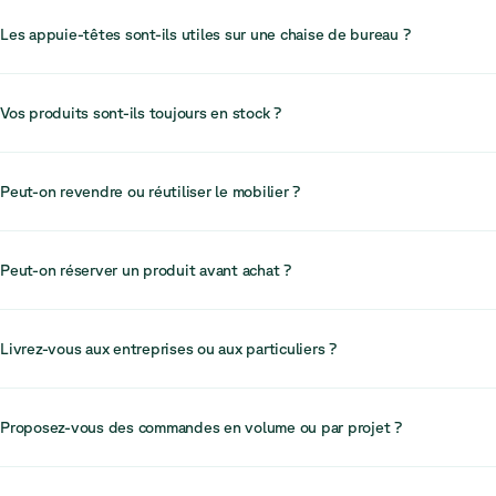
Les appuie-têtes sont-ils utiles sur une chaise de bureau ?
Les appuie-tête représentent un investissement précieux pour les pro
qui passent de longues heures assis, car ils offrent un soutien supplé
Vos produits sont-ils toujours en stock ?
pour la nuque et améliorent le confort global.
Notre stock est limité en raison de la nature circulaire de notre inventa
fois un article vendu, rien ne garantit qu’il sera à nouveau disponible.
Peut-on revendre ou réutiliser le mobilier ?
recommandons donc d’agir rapidement.
Dans de nombreux cas, le mobilier peut être revendu, réutilisé ou réin
des systèmes circulaires, ce qui permet de récupérer de la valeur et d
Peut-on réserver un produit avant achat ?
encore davantage son cycle de vie.
En raison d’une forte demande et d’un stock limité, nous ne réservons
généralement pas les articles. Nous vous recommandons de finaliser 
Livrez-vous aux entreprises ou aux particuliers ?
votre achat afin de garantir la disponibilité.
Nous servons principalement les entreprises, mais pouvons également
accompagner les particuliers en fonction des commandes. Nos service
Proposez-vous des commandes en volume ou par projet ?
conçus pour répondre aux besoins des espaces de travail professionne
Oui. Pour les projets de plus grande envergure ou les commandes en 
nous vous recommandons de contacter notre équipe Projets. Elle est s