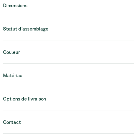
Dimensions
Statut d'assemblage
Veuillez noter que ce produit est entièrement assemblé et en une 
Couleur
pièce.
Matériau
Options de livraison
Contact