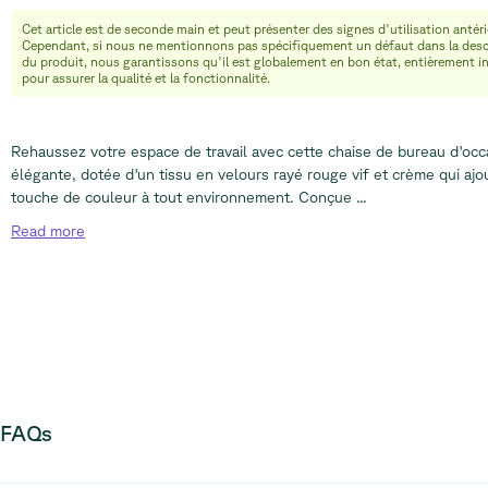
Cet article est de seconde main et peut présenter des signes d'utilisation antéri
info@relievefurniture.com
Cependant, si nous ne mentionnons pas spécifiquement un défaut dans la desc
+32 (0) 492 09 18 86
du produit, nous garantissons qu'il est globalement en bon état, entièrement i
pour assurer la qualité et la fonctionnalité.
Rehaussez votre espace de travail avec cette chaise de bureau d'occ
élégante, dotée d'un tissu en velours rayé rouge vif et crème qui aj
touche de couleur à tout environnement. Conçue ...
Read
more
FAQs