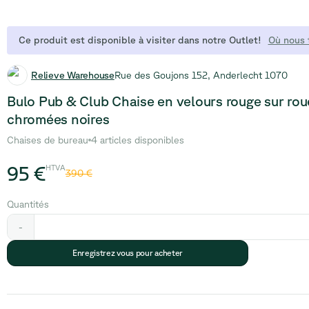
Ce produit est disponible à visiter dans notre Outlet!
Où nous 
Relieve Warehouse
Rue des Goujons 152, Anderlecht 1070
Bulo Pub & Club Chaise en velours rouge sur rou
chromées noires
Chaises de bureau
4 articles disponibles
95 €
HTVA
390 €
Quantités
-
Enregistrez vous pour acheter