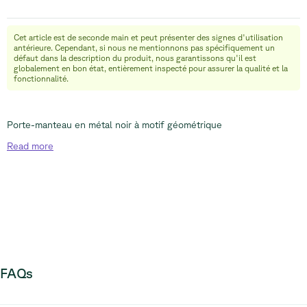
Cet article est de seconde main et peut présenter des signes d'utilisation
info@relievefurniture.com
antérieure. Cependant, si nous ne mentionnons pas spécifiquement un
+32 (0) 492 09 18 86
défaut dans la description du produit, nous garantissons qu'il est
globalement en bon état, entièrement inspecté pour assurer la qualité et la
fonctionnalité.
Porte-manteau en métal noir à motif géométrique
Read
more
FAQs