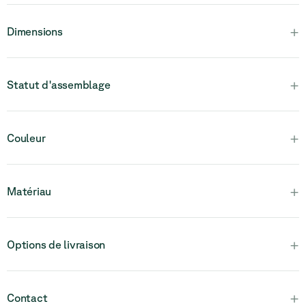
+
Dimensions
+
Statut d'assemblage
Veuillez noter que ce produit est entièrement assemblé et en
+
Couleur
une seule pièce.
+
Matériau
+
Options de livraison
+
Contact