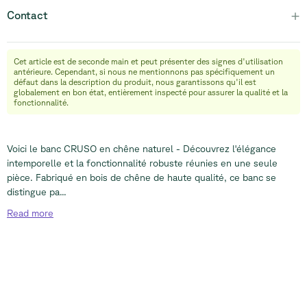
+
Contact
Cet article est de seconde main et peut présenter des signes d'utilisation
info@relievefurniture.com
antérieure. Cependant, si nous ne mentionnons pas spécifiquement un
+32 (0) 492 09 18 86
défaut dans la description du produit, nous garantissons qu'il est
globalement en bon état, entièrement inspecté pour assurer la qualité et la
fonctionnalité.
Voici le banc CRUSO en chêne naturel - Découvrez l'élégance
intemporelle et la fonctionnalité robuste réunies en une seule
pièce. Fabriqué en bois de chêne de haute qualité, ce banc se
distingue pa...
Read
more