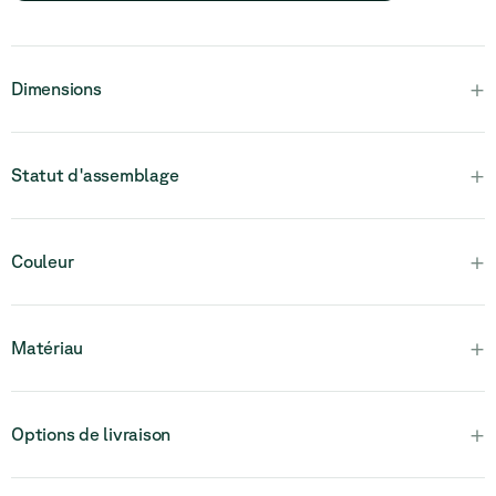
+
Dimensions
+
Statut d'assemblage
Veuillez noter que ce produit est entièrement assemblé et en
+
Couleur
une seule pièce.
+
Matériau
+
Options de livraison