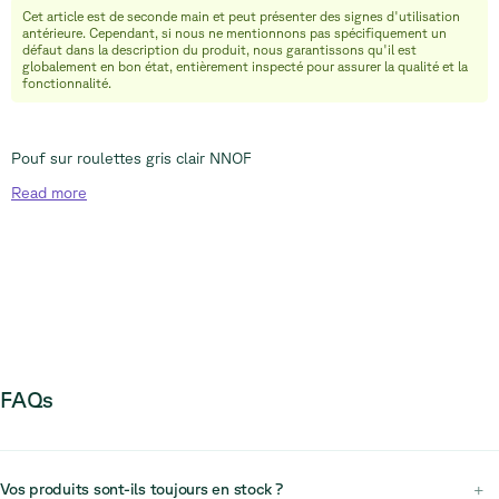
Cet article est de seconde main et peut présenter des signes d'utilisation
info@relievefurniture.com
antérieure. Cependant, si nous ne mentionnons pas spécifiquement un
+32 (0) 492 09 18 86
défaut dans la description du produit, nous garantissons qu'il est
globalement en bon état, entièrement inspecté pour assurer la qualité et la
fonctionnalité.
Pouf sur roulettes gris clair NNOF
Read
more
FAQs
Vos produits sont-ils toujours en stock ?
+