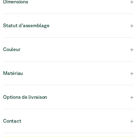
+
Dimensions
+
Statut d'assemblage
Veuillez noter que ce produit est entièrement assemblé et en
+
Couleur
une seule pièce.
+
Matériau
+
Options de livraison
+
Contact