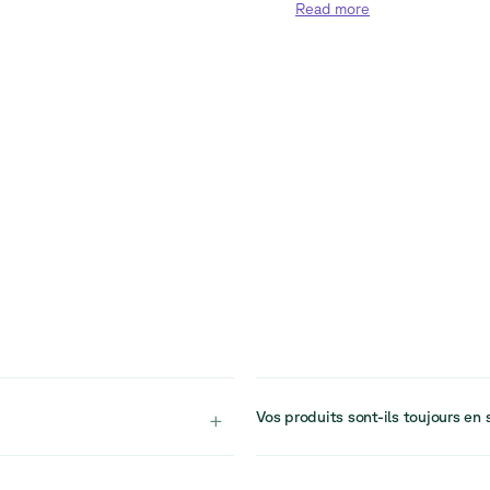
Read
more
+
Vos produits sont-ils toujours en 
paces lounge et d’accueil,
Notre stock est limité en raison de
énagement de l’espace.
un article vendu, rien ne garantit