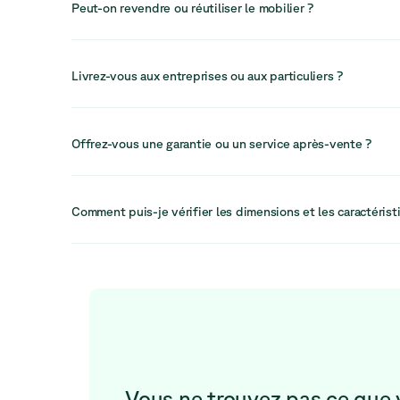
Peut-on revendre ou réutiliser le mobilier ?
Dans de nombreux cas, le mobilier peut être revendu, réut
systèmes circulaires, ce qui permet de récupérer de la va
Livrez-vous aux entreprises ou aux particuliers ?
davantage son cycle de vie.
Nous servons principalement les entreprises, mais pouv
les particuliers en fonction des commandes. Nos service
Offrez-vous une garantie ou un service après-vente ?
aux besoins des espaces de travail professionnels.
Oui, nous assurons un service après-vente ainsi qu’un déla
Notre équipe est disponible pour résoudre rapidement et
Comment puis-je vérifier les dimensions et les caractérist
problème éventuel.
Chaque fiche produit contient des informations détaillées
matériaux et les caractéristiques afin de vous aider à pre
avant l’achat.
Vous ne trouvez pas ce que 