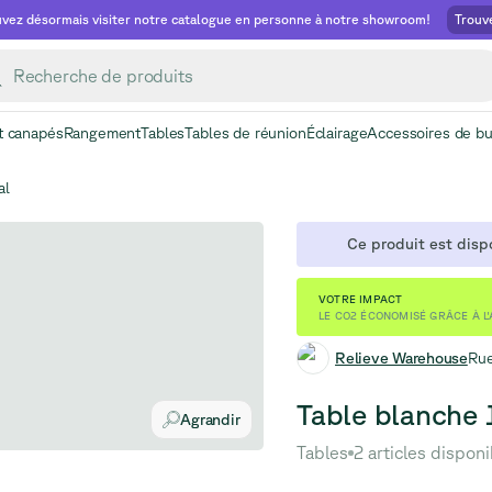
vez désormais visiter notre catalogue en personne à notre showroom!
Trouv
t canapés
Rangement
Tables
Tables de réunion
Éclairage
Accessoires de b
al
Ce produit est dispo
VOTRE IMPACT
LE CO2 ÉCONOMISÉ GRÂCE À L'
Relieve Warehouse
Rue
Table blanche 
Agrandir
Tables
2 articles dispon