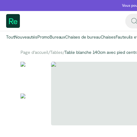
Vous pou
Re
Tout
Nouveautés
Promo
Bureaux
Chaises de bureau
Chaises
Fauteuils e
Page d'accueil
/
Tables
/
Table blanche 140cm avec pied centr