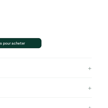
us pour acheter
+
+
duit est entièrement assemblé et en une seule pièce.
+