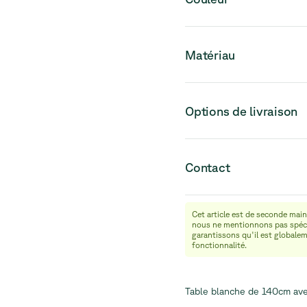
Matériau
Options de livraison
Contact
Cet article est de seconde main
info@relievefurniture.com
nous ne mentionnons pas spéci
+32 (0) 492 09 18 86
garantissons qu'il est globalem
fonctionnalité.
Table blanche de 140cm ave