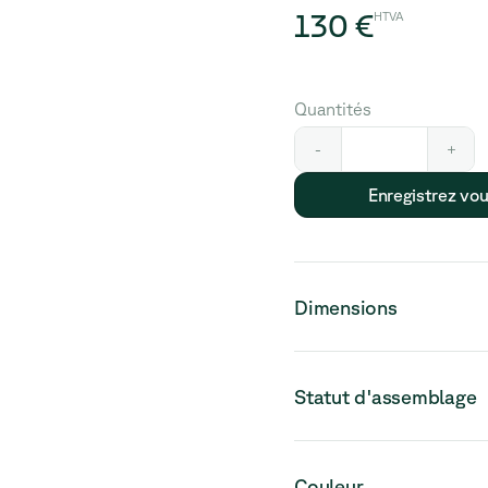
130 €
HTVA
Quantités
-
+
Enregistrez vo
Dimensions
Statut d'assemblage
Veuillez noter que ce pro
Couleur