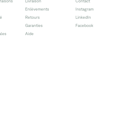
faisons
Livraison
Contact
Enlèvements
Instagram
té
Retours
LinkedIn
Garanties
Facebook
ales
Aide