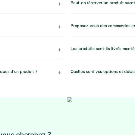
+
Peut-on réserver un produit avant
recommandons donc d’agir rapide
ilisé ou réintégré dans des
En raison d’une forte demande et
leur et de prolonger encore
pas les articles. Nous vous recom
+
Proposez-vous des commandes en 
de garantir la disponibilité.
ons également accompagner
Oui. Pour les projets de plus g
s sont conçus pour répondre
vous recommandons de contacter n
+
Les produits sont-ils livrés monté
conception circulaire de bureaux 
Vous pouvez la joindre à l’adress
i de retour de 30 jours.
Oui, tous les articles sont livrés
 efficacement tout
simple et sans contrainte dans vot
+
iques d’un produit ?
Quelles sont vos options et délais
 sur les dimensions, les
Nous proposons la livraison avec la
ndre une décision éclairée
Les livraisons sont actuellement pl
semblent élevés, n’hésitez pas à 
logistics@relievefurniture.com pou
vous cherchez ?