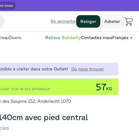
ez-nous
Se connecter
Reloger
Acheter
ureau
Divers
Relieve Solidarity
Contactez-nous
Français
nible à visiter dans notre Outlet!
Où nous trouver
57
KG
ACHAT D'UN DE CES APPAREILS*
 des Goujons 152, Anderlecht 1070
140cm avec pied central
ibles