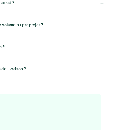
+
 achat ?
ment.
 d’un stock limité, nous ne réservons généralement
mandons de finaliser rapidement votre achat afin
+
volume ou par projet ?
rande envergure ou les commandes en volume, nous
otre équipe Projets. Elle est spécialisée dans la
+
s ?
et les solutions d’aménagement à grande échelle.
e sales@relievefurniture.com.
 entièrement assemblés. Cela garantit une installation
re espace de travail.
+
 de livraison ?
 flexibilité de choisir la date qui vous convient.
anifiées le vendredi. Si les frais de livraison vous
nous contacter à l’adresse
r obtenir de l’aide.