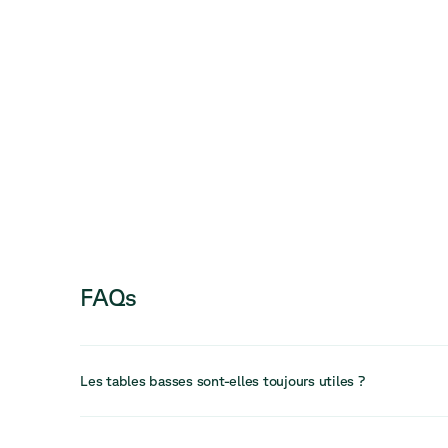
FAQs
Les tables basses sont-elles toujours utiles ?
Oui, les tables basses restent un élément clé dans les es
favorisant les interactions informelles et améliorant l’am