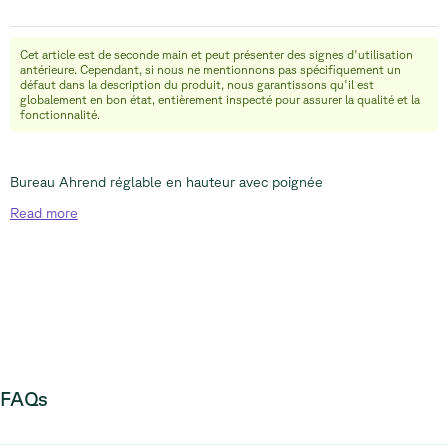
Cet article est de seconde main et peut présenter des signes d'utilisation
info@relievefurniture.com
antérieure. Cependant, si nous ne mentionnons pas spécifiquement un
+32 (0) 492 09 18 86
défaut dans la description du produit, nous garantissons qu'il est
globalement en bon état, entièrement inspecté pour assurer la qualité et la
fonctionnalité.
Bureau Ahrend réglable en hauteur avec poignée
Read
more
FAQs