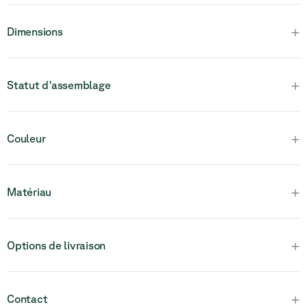
+
Dimensions
+
Statut d'assemblage
Veuillez noter que ce produit est entièrement assemblé et en
+
Couleur
une seule pièce.
+
Matériau
+
Options de livraison
+
Contact