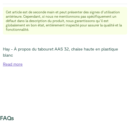
Cet article est de seconde main et peut présenter des signes d'utilisation
info@relievefurniture.com
antérieure. Cependant, si nous ne mentionnons pas spécifiquement un
+32 (0) 492 09 18 86
défaut dans la description du produit, nous garantissons qu'il est
globalement en bon état, entièrement inspecté pour assurer la qualité et la
fonctionnalité.
Hay - À propos du tabouret AAS 32, chaise haute en plastique
blanc
Read
more
FAQs