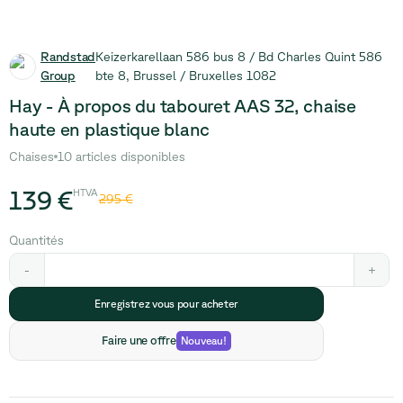
Randstad
Keizerkarellaan 586 bus 8 / Bd Charles Quint 586
Group
bte 8, Brussel / Bruxelles 1082
Hay - À propos du tabouret AAS 32, chaise
haute en plastique blanc
Chaises
10 articles disponibles
139 €
HTVA
295 €
Quantités
-
+
Enregistrez vous pour acheter
Faire une offre
Nouveau
!