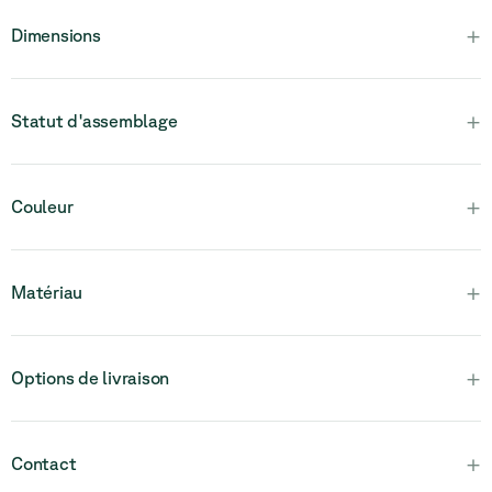
+
Dimensions
+
Statut d'assemblage
Veuillez noter que ce produit est entièrement assemblé et en
+
Couleur
une seule pièce.
+
Matériau
+
Options de livraison
+
Contact