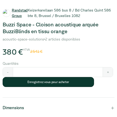
Randstad
Keizerkarellaan 586 bus 8 / Bd Charles Quint 586
Group
bte 8, Brussel / Bruxelles 1082
Buzzi Space - Cloison acoustique arquée
BuzziBlinds en tissu orange
acoustic-space-solutions
2 articles disponibles
380 €
HTVA
2 541 €
Quantités
-
+
Enregistrez vous pour acheter
+
Dimensions