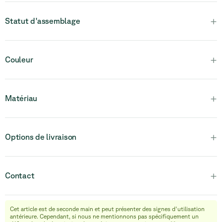
+
Statut d'assemblage
Veuillez noter que ce produit est entièrement assemblé et en
+
Couleur
une seule pièce.
+
Matériau
+
Options de livraison
+
Contact
Cet article est de seconde main et peut présenter des signes d'utilisation
info@relievefurniture.com
antérieure. Cependant, si nous ne mentionnons pas spécifiquement un
+32 (0) 492 09 18 86