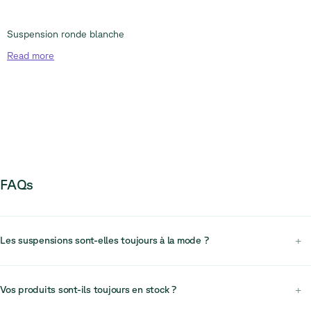
Suspension ronde blanche
Read
more
FAQs
Les suspensions sont-elles toujours à la mode ?
+
Oui, les suspensions sont très tendance, offrant à la fois un éclairage
fonctionnel et un fort impact visuel dans les bureaux modernes et les
Vos produits sont-ils toujours en stock ?
+
espaces commerciaux.