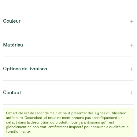
Veuillez noter que ce produit est entièrement assemblé et en
+
Couleur
une seule pièce.
+
Matériau
+
Options de livraison
+
Contact
Cet article est de seconde main et peut présenter des signes d'utilisation
info@relievefurniture.com
antérieure. Cependant, si nous ne mentionnons pas spécifiquement un
+32 (0) 492 09 18 86
défaut dans la description du produit, nous garantissons qu'il est
globalement en bon état, entièrement inspecté pour assurer la qualité et la
fonctionnalité.