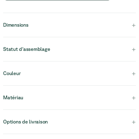
+
Dimensions
+
Statut d'assemblage
Veuillez noter que ce produit est entièrement assemblé et en
+
Couleur
une seule pièce.
+
Matériau
+
Options de livraison