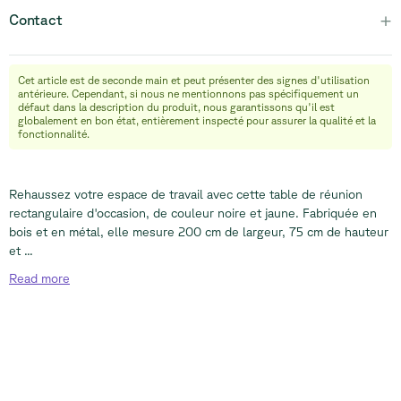
+
Contact
Cet article est de seconde main et peut présenter des signes d'utilisation
info@relievefurniture.com
antérieure. Cependant, si nous ne mentionnons pas spécifiquement un
+32 (0) 492 09 18 86
défaut dans la description du produit, nous garantissons qu'il est
globalement en bon état, entièrement inspecté pour assurer la qualité et la
fonctionnalité.
Rehaussez votre espace de travail avec cette table de réunion
rectangulaire d'occasion, de couleur noire et jaune. Fabriquée en
bois et en métal, elle mesure 200 cm de largeur, 75 cm de hauteur
et ...
Read
more