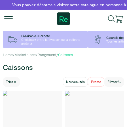
Vous pouvez désormais visiter notre catalogue en personne à notre
Re
Livraison ou Collecte
Garantie de qu
Choisissez entre la livraison ou la collecte
Tous les articl
gratuite
Home
/
Marketplace
/
Rangement
/
Caissons
Caissons
Trier
Nouveautés
Promo
Filtrer