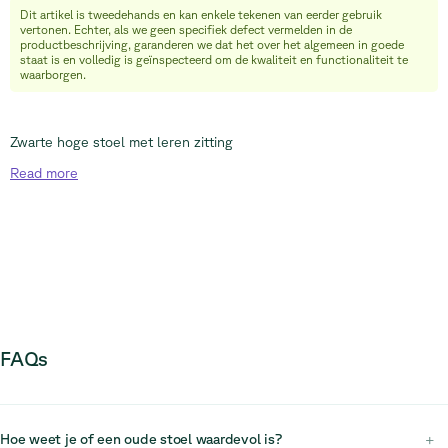
Dit artikel is tweedehands en kan enkele tekenen van eerder gebruik
info@relievefurniture.com
vertonen. Echter, als we geen specifiek defect vermelden in de
+32 (0) 492 09 18 86
productbeschrijving, garanderen we dat het over het algemeen in goede
staat is en volledig is geïnspecteerd om de kwaliteit en functionaliteit te
waarborgen.
Zwarte hoge stoel met leren zitting
Read
more
FAQs
Hoe weet je of een oude stoel waardevol is?
+