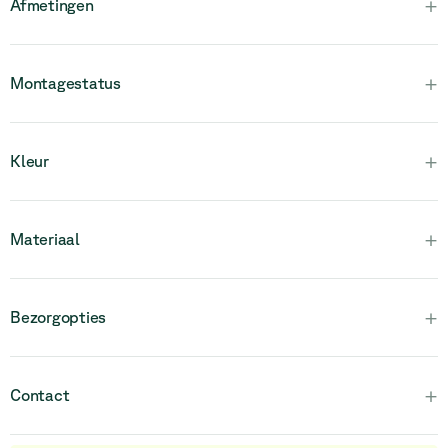
+
Afmetingen
+
Montagestatus
Houd er rekening mee dat dit product volledig gemonteerd is
+
Kleur
en uit één stuk bestaat.
+
Materiaal
+
Bezorgopties
+
Contact