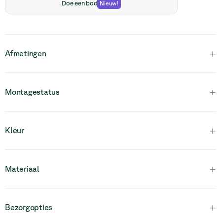
Doe een bod
Nieuw
!
+
Afmetingen
+
Montagestatus
Houd er rekening mee dat dit product volledig gemonteerd is
+
Kleur
en uit één stuk bestaat.
+
Materiaal
+
Bezorgopties