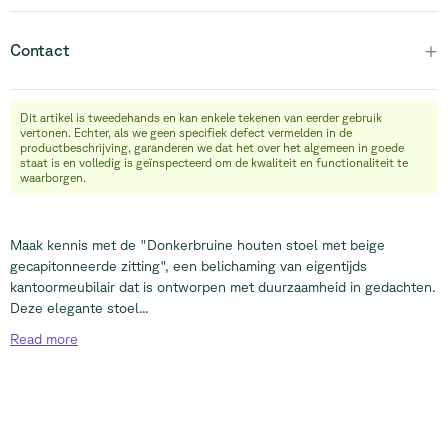
+
Contact
Dit artikel is tweedehands en kan enkele tekenen van eerder gebruik
info@relievefurniture.com
vertonen. Echter, als we geen specifiek defect vermelden in de
+32 (0) 492 09 18 86
productbeschrijving, garanderen we dat het over het algemeen in goede
staat is en volledig is geïnspecteerd om de kwaliteit en functionaliteit te
waarborgen.
Maak kennis met de "Donkerbruine houten stoel met beige
gecapitonneerde zitting", een belichaming van eigentijds
kantoormeubilair dat is ontworpen met duurzaamheid in gedachten.
Deze elegante stoel...
Read
more