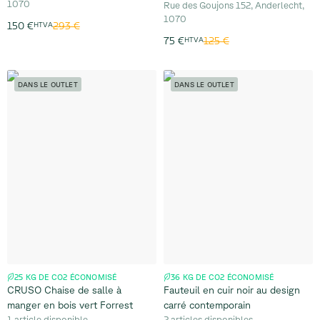
1070
Rue des Goujons 152, Anderlecht,
1070
293 €
150 €
HTVA
125 €
75 €
HTVA
DANS LE OUTLET
DANS LE OUTLET
25 KG DE CO2 ÉCONOMISÉ
36 KG DE CO2 ÉCONOMISÉ
CRUSO Chaise de salle à
Fauteuil en cuir noir au design
manger en bois vert Forrest
carré contemporain
1 article disponible
2 articles disponibles