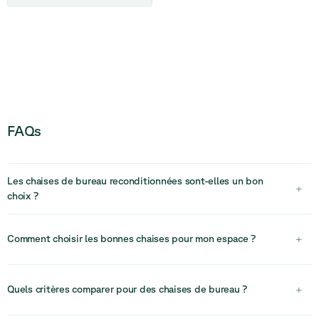
FAQs
Les chaises de bureau reconditionnées sont-elles un bon
+
choix ?
Oui, les chaises de bureau reconditionnées constituent un choix
pratique et durable. Les chaises de haute qualité sont conçues
Comment choisir les bonnes chaises pour mon espace ?
+
pour durer et peuvent être nettoyées, réparées et remises à neuf,
offrant un excellent rapport qualité-prix tout en réduisant l’impact
Le choix des chaises dépend de leur utilisation. Tenez compte du
environnemental.
confort, de la durée d’utilisation, de l’ergonomie et du type
Quels critères comparer pour des chaises de bureau ?
+
d’espace (poste de travail, salle de réunion ou espace lounge).
Adapter les chaises à des usages spécifiques permet d’améliorer à
Comparez l’ergonomie, les possibilités de réglage, les matériaux, la