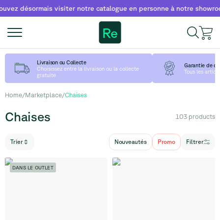
mais visiter notre catalogue en personne à notre showroom!
Trouv
Re
Livraison ou Collecte
Garantie de qu
Choisissez entre la livraison ou la collecte
Tous les articl
gratuite
Home
/
Marketplace
/
Chaises
Chaises
103
products
Trier
Nouveautés
Promo
Filtrer
DANS LE OUTLET