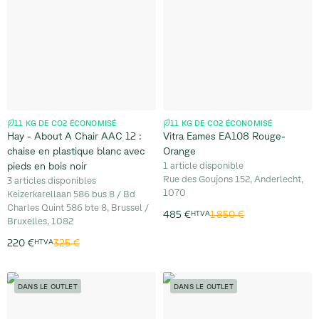
11 KG DE CO2 ÉCONOMISÉ
11 KG DE CO2 ÉCONOMISÉ
Hay - About A Chair AAC 12 :
Vitra Eames EA108 Rouge-
chaise en plastique blanc avec
Orange
pieds en bois noir
1 article disponible
Rue des Goujons 152, Anderlecht,
3 articles disponibles
1070
Keizerkarellaan 586 bus 8 / Bd
Charles Quint 586 bte 8, Brussel /
1 850 €
485 €
HTVA
Bruxelles, 1082
325 €
220 €
HTVA
DANS LE OUTLET
DANS LE OUTLET