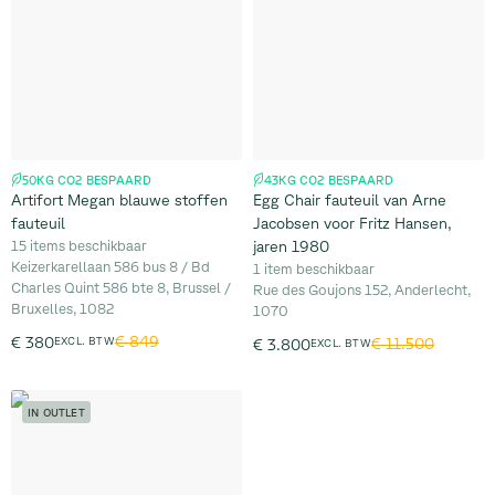
50KG CO2 BESPAARD
43KG CO2 BESPAARD
Artifort Megan blauwe stoffen
Egg Chair fauteuil van Arne
fauteuil
Jacobsen voor Fritz Hansen,
15 items beschikbaar
jaren 1980
Keizerkarellaan 586 bus 8 / Bd
1 item beschikbaar
Charles Quint 586 bte 8, Brussel /
Rue des Goujons 152, Anderlecht,
Bruxelles, 1082
1070
€ 849
€ 380
EXCL. BTW
€ 11.500
€ 3.800
EXCL. BTW
IN OUTLET