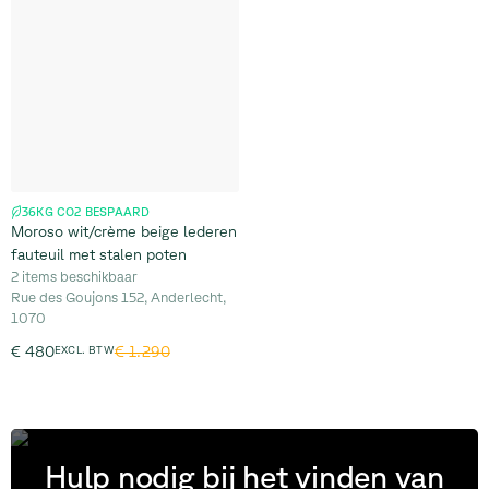
36KG CO2 BESPAARD
Moroso wit/crème beige lederen
fauteuil met stalen poten
2 items beschikbaar
Rue des Goujons 152, Anderlecht,
1070
€ 1.290
€ 480
EXCL. BTW
Hulp nodig bij het vinden van