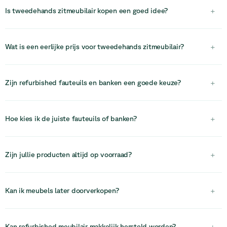
informele samenwerkingsruimtes. Ze stimuleren ontspannen
Is tweedehands zitmeubilair kopen een goed idee?
+
gesprekken, verbeteren het comfort en zorgen voor een meer
uitnodigende en flexibele werkomgeving.
Ja, het kopen van tweedehands kantoormeubilair is een slimme
investering. Het biedt kostenbesparingen, hoogwaardige producten
Wat is een eerlijke prijs voor tweedehands zitmeubilair?
+
en draagt bij aan een duurzamere en circulaire economie.
Een eerlijke prijs hangt af van de staat, het merk en de kwaliteit.
Hoogwaardige tweedehands zitmeubelen bieden doorgaans
Zijn refurbished fauteuils en banken een goede keuze?
+
aanzienlijke besparingen ten opzichte van nieuwe producten,
terwijl ze toch duurzaamheid en comfort bieden.
Ja, refurbished zitmeubilair is een kostenefficiënte en duurzame
keuze. Hoogwaardige fauteuils en banken kunnen opnieuw worden
Hoe kies ik de juiste fauteuils of banken?
+
gestoffeerd en hersteld, waardoor hun levensduur wordt verlengd
en de milieubelasting wordt verminderd.
De juiste keuze hangt af van de ruimte, het gebruik en het
gewenste comfortniveau. Bepaal of de zitplaatsen bedoeld zijn
Zijn jullie producten altijd op voorraad?
+
voor wachtruimtes, samenwerking of ontspanning en kies
formaten, materialen en stijlen die passen bij je kantoorinrichting.
Onze voorraad is beperkt door het circulaire karakter van ons
aanbod. Zodra een artikel verkocht is, is er geen garantie dat het
Kan ik meubels later doorverkopen?
+
opnieuw beschikbaar komt. Daarom raden we aan om snel te
handelen.
In veel gevallen kan meubilair worden doorverkocht, hergebruikt of
teruggebracht in circulaire systemen, waardoor waarde wordt
Kan refurbished meubilair makkelijk hersteld worden?
+