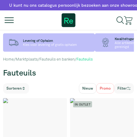
 kunt nu ons catalogus persoonlijk bezoeken aan onze showroom!
Re
Kwaliteitsgara
Levering of Ophalen
Alle artikelen
Kies voor levering of gratis ophalen
gereinigd
Home
/
Marktplaats
/
Fauteuils en banken
/
Fauteuils
Fauteuils
Sorteren
Nieuw
Promo
Filter
IN OUTLET