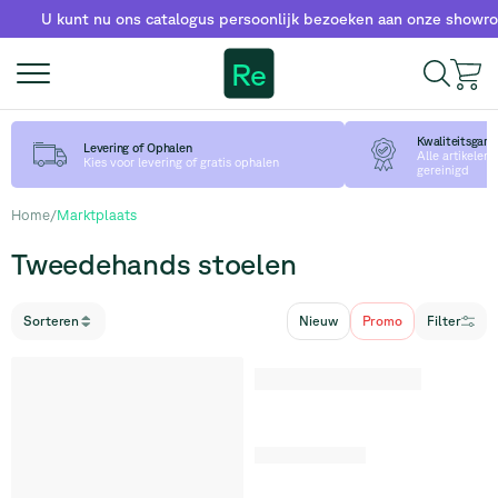
U kunt nu ons catalogus persoonlijk bezoeken aan onze showroom!
Re
Kwaliteitsgara
Levering of Ophalen
Alle artikelen
Kies voor levering of gratis ophalen
gereinigd
Home
/
Marktplaats
Tweedehands stoelen
Sorteren
Nieuw
Promo
Filter