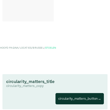
HOOFD PAGINA
/
LOCATIES
/
BRUSSEL
/
STOELEN
circularity_matters_title
circularity_matters_copy
circularity_matters_button
→