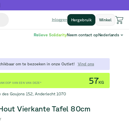
Inloggen
Hergebruik
Winkel
Relieve Solidarity
Neem contact op
Nederlands
chikbaar om te bezoeken in onze Outlet!
Vind ons
57
KG
ANKOOP VAN EEN VAN DEZE*
 des Goujons 152, Anderlecht 1070
out Vierkante Tafel 80cm
r