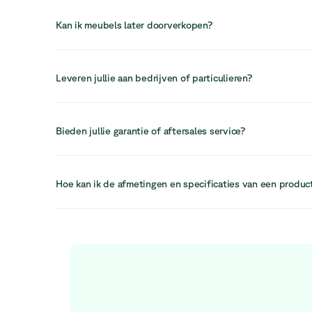
Ja, salontafels blijven een belangrijk element in lounge-
ze informele interacties ondersteunen en het ontwerp van
Kan ik meubels later doorverkopen?
In veel gevallen kan meubilair worden doorverkocht, herg
circulaire systemen, waardoor waarde wordt teruggewon
Leveren jullie aan bedrijven of particulieren?
verder wordt verlengd.
Wij richten ons voornamelijk op bedrijven, maar kunnen oo
bedienen afhankelijk van de bestelling. Onze diensten zi
Bieden jullie garantie of aftersales service?
professionele werkruimtes te ondersteunen.
Ja, wij bieden aftersales ondersteuning en een retourter
staat klaar om eventuele problemen snel en efficiënt op t
Hoe kan ik de afmetingen en specificaties van een produc
Elke productfiche bevat gedetailleerde informatie over d
specificaties, zodat je vóór je aankoop een weloverwogen