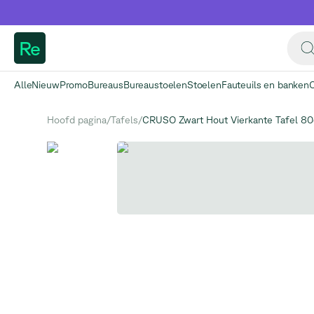
Re
Alle
Nieuw
Promo
Bureaus
Bureaustoelen
Stoelen
Fauteuils en banken
Hoofd pagina
/
Tafels
/
CRUSO Zwart Hout Vierkante Tafel 8