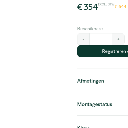
€ 354
EXCL. BTW
€ 644
Beschikbare
-
+
Registreren
Afmetingen
Montagestatus
Kleur