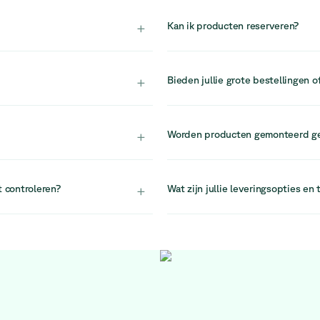
 en ontvangstruimtes, waar
Onze voorraad is beperkt door het
 de ruimte versterken.
artikel verkocht is, is er geen g
+
Kan ik producten reserveren?
raden we aan om snel te handele
ebruikt of teruggebracht in
Door de hoge vraag en beperkte v
nen en de levensduur
raden aan om je aankoop snel af 
+
Bieden jullie grote bestellingen o
k particuliere kopers
Ja. Voor grotere projecten of be
jn ontworpen om
op te nemen met ons projectteam. 
+
Worden producten gemonteerd g
kantoorontwerp en grootschalige i
sales@relievefurniture.com.
mijn van 30 dagen. Ons team
Ja, alle items worden volledig ge
e lossen.
probleemloze installatie in je wer
+
t controleren?
Wat zijn jullie leveringsopties en 
e afmetingen, materialen en
Wij bieden levering aan met de fl
 beslissing kunt nemen.
Leveringen worden momenteel op 
lijken, neem gerust contact met o
ondersteuning.