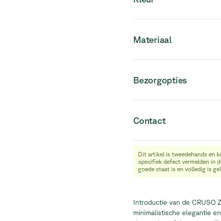
Materiaal
Bezorgopties
Contact
Dit artikel is tweedehands en k
info@relievefurniture.com
specifiek defect vermelden in 
+32 (0) 492 09 18 86
goede staat is en volledig is g
Introductie van de CRUSO Z
minimalistische elegantie en