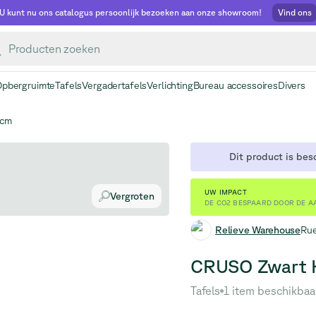
U kunt nu ons catalogus persoonlijk bezoeken aan onze showroom!
Vind ons
Opbergruimte
Tafels
Vergadertafels
Verlichting
Bureau accessoires
Divers
0cm
Dit product is bes
UW IMPACT
Vergroten
DE CO2 BESPAARD DOOR DE A
Relieve Warehouse
Rue
CRUSO Zwart H
Tafels
1 item beschikbaa