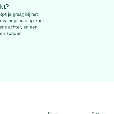
ekt?
pt je graag bij het
 waar je naar op zoek
ens achter, en een
 en zonder
Diensten
Over ons