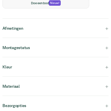
Doe een bod
Nieuw
!
+
Afmetingen
+
Montagestatus
Houd er rekening mee dat dit product volledig gemonteerd is
+
Kleur
en uit één stuk bestaat.
+
Materiaal
+
Bezorgopties