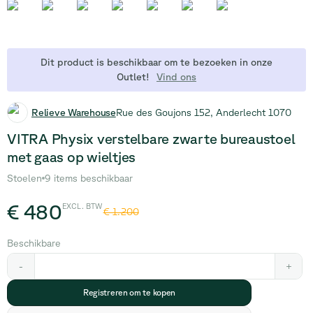
Dit product is beschikbaar om te bezoeken in onze
Outlet!
Vind ons
Relieve Warehouse
Rue des Goujons 152, Anderlecht 1070
VITRA Physix verstelbare zwarte bureaustoel
met gaas op wieltjes
Stoelen
9 items beschikbaar
€ 480
EXCL. BTW
€ 1.200
Beschikbare
-
+
Registreren om te kopen