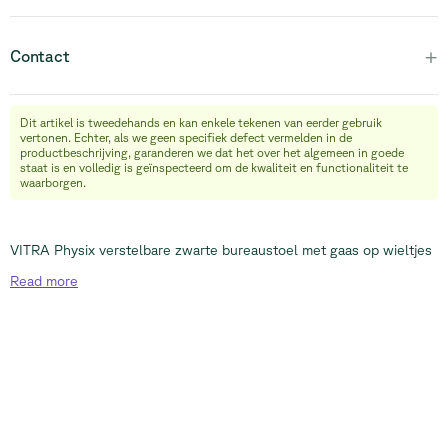
+
Contact
Dit artikel is tweedehands en kan enkele tekenen van eerder gebruik
info@relievefurniture.com
vertonen. Echter, als we geen specifiek defect vermelden in de
+32 (0) 492 09 18 86
productbeschrijving, garanderen we dat het over het algemeen in goede
staat is en volledig is geïnspecteerd om de kwaliteit en functionaliteit te
waarborgen.
VITRA Physix verstelbare zwarte bureaustoel met gaas op wieltjes
Read
more