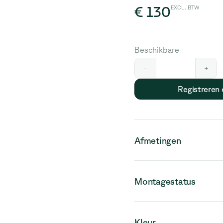
€ 130
EXCL. BTW
Beschikbare
-
+
Registreren
Afmetingen
Montagestatus
Houd er rekening mee dat 
Kleur