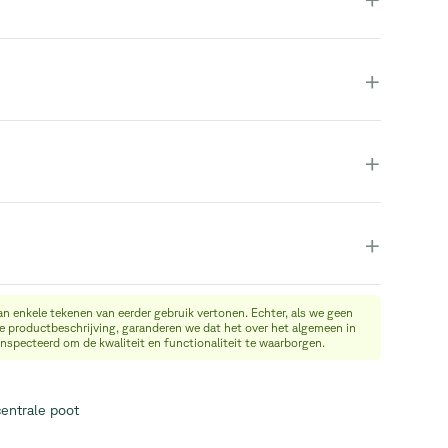
+
+
+
an enkele tekenen van eerder gebruik vertonen. Echter, als we geen
de productbeschrijving, garanderen we dat het over het algemeen in
eïnspecteerd om de kwaliteit en functionaliteit te waarborgen.
entrale poot