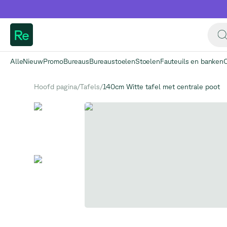
Re
Alle
Nieuw
Promo
Bureaus
Bureaustoelen
Stoelen
Fauteuils en banken
Hoofd pagina
/
Tafels
/
140cm Witte tafel met centrale poot