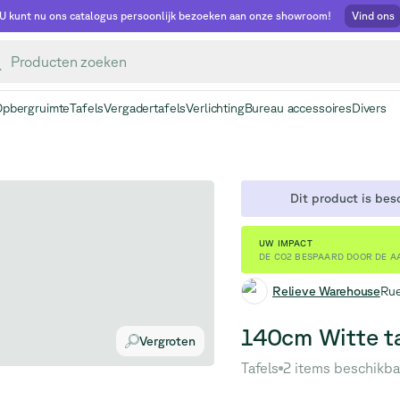
U kunt nu ons catalogus persoonlijk bezoeken aan onze showroom!
Vind ons
Opbergruimte
Tafels
Vergadertafels
Verlichting
Bureau accessoires
Divers
Dit product is bes
UW IMPACT
DE CO2 BESPAARD DOOR DE A
Relieve Warehouse
Rue
140cm Witte ta
Vergroten
Tafels
2 items beschikba