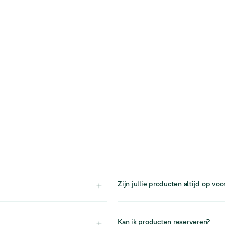
+
Zijn jullie producten altijd op voo
 en ontvangstruimtes, waar
Onze voorraad is beperkt door het
 de ruimte versterken.
artikel verkocht is, is er geen g
+
Kan ik producten reserveren?