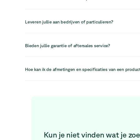
In veel gevallen kan meubilair worden doorverkocht, herg
circulaire systemen, waardoor waarde wordt teruggewon
Leveren jullie aan bedrijven of particulieren?
verder wordt verlengd.
Wij richten ons voornamelijk op bedrijven, maar kunnen oo
bedienen afhankelijk van de bestelling. Onze diensten zi
Bieden jullie garantie of aftersales service?
professionele werkruimtes te ondersteunen.
Ja, wij bieden aftersales ondersteuning en een retourter
staat klaar om eventuele problemen snel en efficiënt op t
Hoe kan ik de afmetingen en specificaties van een produc
Elke productfiche bevat gedetailleerde informatie over d
specificaties, zodat je vóór je aankoop een weloverwogen
Kun je niet vinden wat je zo