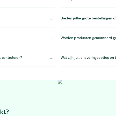
raden we aan om snel te handele
ebruikt of teruggebracht in
Door de hoge vraag en beperkte v
nen en de levensduur
raden aan om je aankoop snel af 
+
Bieden jullie grote bestellingen o
k particuliere kopers
Ja. Voor grotere projecten of be
jn ontworpen om
op te nemen met ons projectteam. 
+
Worden producten gemonteerd g
kantoorontwerp en grootschalige i
sales@relievefurniture.com.
mijn van 30 dagen. Ons team
Ja, alle items worden volledig ge
e lossen.
probleemloze installatie in je wer
+
t controleren?
Wat zijn jullie leveringsopties en 
e afmetingen, materialen en
Wij bieden levering aan met de fl
 beslissing kunt nemen.
Leveringen worden momenteel op 
lijken, neem gerust contact met o
ondersteuning.
ekt?