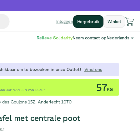
Inloggen
Hergebruik
Winkel
Relieve Solidarity
Neem contact op
Nederlands
chikbaar om te bezoeken in onze Outlet!
Vind ons
57
KG
ANKOOP VAN EEN VAN DEZE*
 des Goujons 152, Anderlecht 1070
fel met centrale poot
ar