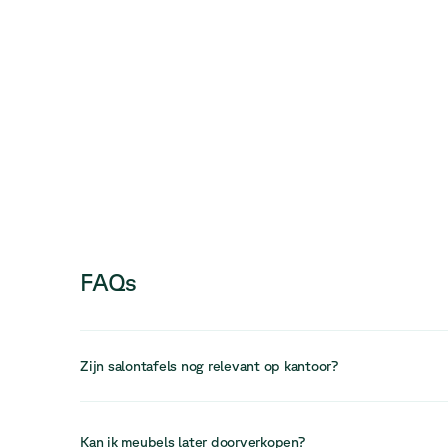
FAQs
Zijn salontafels nog relevant op kantoor?
Ja, salontafels blijven een belangrijk element in lounge-
ze informele interacties ondersteunen en het ontwerp van
Kan ik meubels later doorverkopen?