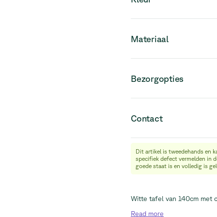
bestaat.
Materiaal
Bezorgopties
Contact
Dit artikel is tweedehands en k
info@relievefurniture.com
specifiek defect vermelden in 
+32 (0) 492 09 18 86
goede staat is en volledig is g
Witte tafel van 140cm met c
Read
more