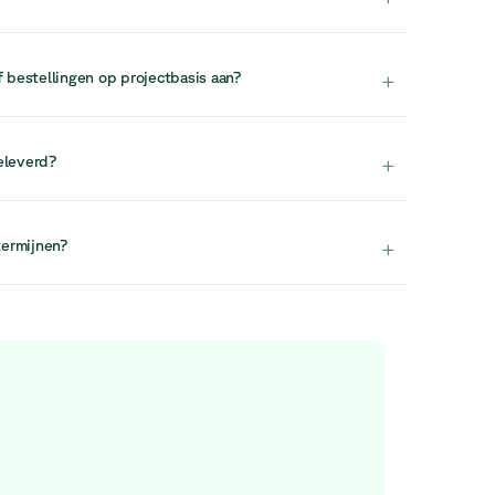
n.
oorraad reserveren wij doorgaans geen items. Wij
te ronden om beschikbaarheid te garanderen.
+
f bestellingen op projectbasis aan?
stellingen in grote volumes raden we aan om contact
Het team is gespecialiseerd in circulair
+
eleverd?
nrichtingsoplossingen. Je kunt het bereiken via
monteerd geleverd. Dit zorgt voor een vlotte en
kruimte.
+
termijnen?
exibiliteit om een datum naar keuze te selecteren.
vrijdag ingepland. Als de leveringskosten hoog
ns op via logistics@relievefurniture.com voor