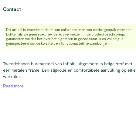
Contact
Dit artikel is tweedehands en kan enkele tekenen van eerder gebruik vertonen.
info@relievefurniture.com
Echter, als we geen specifiek defect vermelden in de productbeschrijving,
+32 (0) 492 09 18 86
garanderen we dat het over het algemeen in goede staat is en volledig is
geïnspecteerd om de kwaliteit en functionaliteit te waarborgen.
Tweedehands bureaustoel van Infiniti, uitgevoerd in beige stof met
een metalen frame. Een stijlvolle en comfortabele aanvulling op elke
werkplek.
Read
more