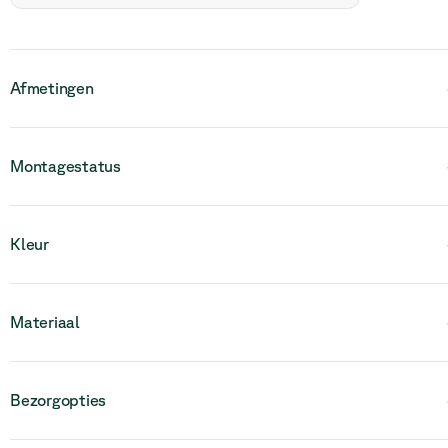
Afmetingen
Montagestatus
Houd er rekening mee dat dit product volledig gemonteerd is en
Kleur
uit één stuk bestaat.
Materiaal
Bezorgopties