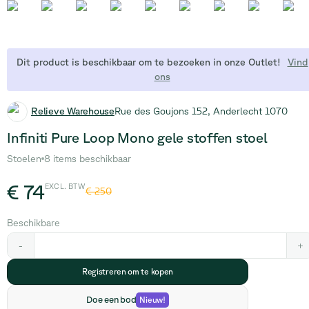
Dit product is beschikbaar om te bezoeken in onze Outlet!
Vind
ons
Relieve Warehouse
Rue des Goujons 152, Anderlecht 1070
Infiniti Pure Loop Mono gele stoffen stoel
Stoelen
8 items beschikbaar
€ 74
EXCL. BTW
€ 250
Beschikbare
-
+
Registreren om te kopen
Doe een bod
Nieuw
!