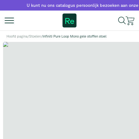
U kunt nu ons catalogus persoonlijk bezoeken aan onze s
Re
Hoofd pagina
/
Stoelen
/
Infiniti Pure Loop Mono gele stoffen stoel